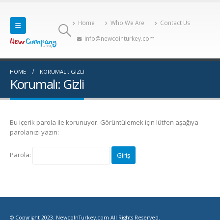
Home
Who We Are
Contact Us
info@newcointurkey.com
HOME
KORUMALI: GIZLI
Korumalı: Gizli
Bu içerik parola ile korunuyor. Görüntülemek için lütfen aşağıya
parolanızı yazın:
Parola:
© Copyright 2023. NewcoInTurkey.com All Rights Reserved.