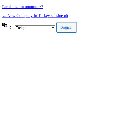
Parolanızı mı unuttunuz?
← New Company In Turkey sitesine git
Dil